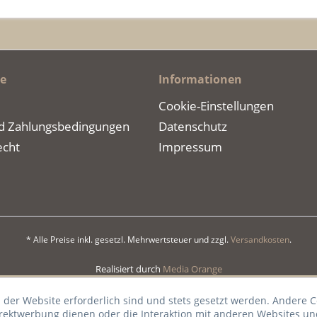
ce
Informationen
Cookie-Einstellungen
d Zahlungsbedingungen
Datenschutz
echt
Impressum
* Alle Preise inkl. gesetzl. Mehrwertsteuer und zzgl.
Versandkosten
.
Realisiert durch
Media Orange
 der Website erforderlich sind und stets gesetzt werden. Andere C
irektwerbung dienen oder die Interaktion mit anderen Websites un